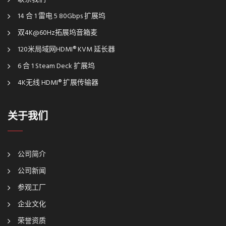
14 合 1 雷电 5 80Gbps 扩展坞
双4K@60Hz拓展坞音箱麦
120米局域网HDMI® KVM 延长器
6 合 1 Steam Deck 扩展坞
4K无线 HDMI® 扩展传输器
关于我们
公司简介
公司新闻
参观工厂
企业文化
荣誉资质