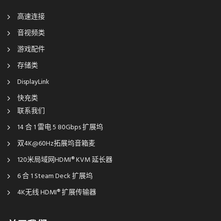
高速连接
音视频类
游戏配件
存储类
DisplayLink
快充类
联系我们
14 合 1 雷电 5 80Gbps 扩展坞
双4K@60Hz拓展坞音箱麦
120米局域网HDMI® KVM 延长器
6 合 1 Steam Deck 扩展坞
4K无线 HDMI® 扩展传输器