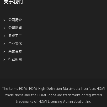
关于我们
公司简介
公司新闻
参观工厂
企业文化
荣誉资质
行业新闻
The terms HDMI, HDMI High-Definition Multimedia Interface, HDMI
trade dress and the HDMI Logos are trademarks or registered
trademarks of HDMI Licensing Administrator, Inc.