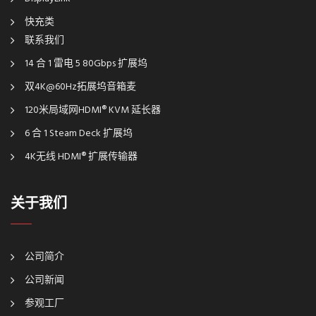
快充类
联系我们
14 合 1 雷电 5 80Gbps 扩展坞
双4K@60Hz拓展坞音箱麦
120米局域网HDMI® KVM 延长器
6 合 1 Steam Deck 扩展坞
4K无线 HDMI® 扩展传输器
关于我们
公司简介
公司新闻
参观工厂