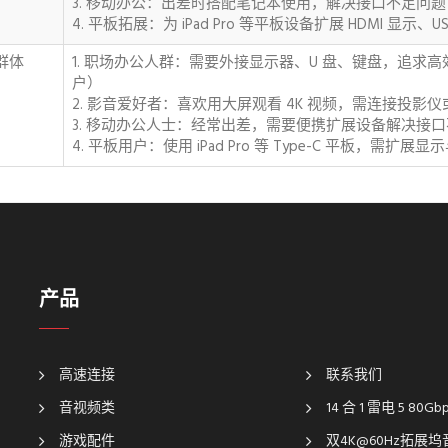
3. 移动办公：出差时搭配笔记本使用，解决接口不足问题，
4. 平板拓展：为 iPad Pro 等平板设备扩展 HDMI 显示
众群体
1. 职场办公人群：需要外接显示器、U 盘、键盘，追求高效办公的
户）
2. 影音爱好者：喜欢用大屏观看 4K 视频，需连接投影
3. 移动办公人士：经常出差，需要便携扩展设备解决接
4. 平板用户：使用 iPad Pro 等 Type-C 平板，需扩
产品
高速连接
联系我们
音视频类
14 合 1 雷电 5 80G
游戏配件
双4K@60Hz拓展