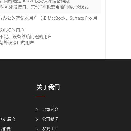
同时通过 100W 快充保障设备续航
、USB-A 外设接口，实现 “平板变电脑” 的办公模式
笔记本用户（如 MacBook、Surface Pro 用
仪或电视的用户
口不足、设备续航问题的用户
展显示与外设接口的用户
关于我们
公司简介
bps 扩展坞
公司新闻
坞音箱麦
参观工厂