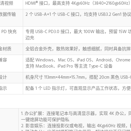
高清视频
HDMI® 接口，最高支持 4K@60Hz（3840×2160@
数据传输
2 个 USB-A+1 个 USB-C 接口，均支持 USB3.2 G
W PD 快充
专用 USB-C PD3.0 接口，最大 100W 输出，预留 
边充
金材质
全铝合金外壳，散热效果好，触感细腻，同时具备抗摔
兼容
适配 Windows、Mac OS、iPad OS、Android、Chro
支持 MacBook、iPad Pro 等主流 Type-C 设备
设计
机身尺寸 113mm×44mm×15.7mm，搭配 20cm 黑色
指示
配备 1 个 LED 指示灯，可直观显示产品工作状态，
1. 办公扩展：连接笔记本与高清显示器，实现 4K 办公
一键熄屏功能可保护隐私
2. 影音娱乐：连接投影仪或电视，输出 4K@60Hz 