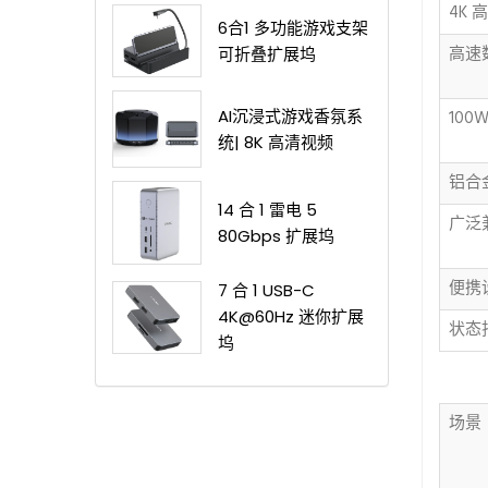
4K 
6合1 多功能游戏支架
高速
可折叠扩展坞
AI沉浸式游戏香氛系
100
统| 8K 高清视频
铝合
14 合 1 雷电 5
广泛
80Gbps 扩展坞
便携
7 合 1 USB-C
4K@60Hz 迷你扩展
状态
坞
场景