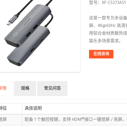
型号：XF-C5373A5
这是一款专为多设备互联
屏、4K@60Hz 高
用铝合金材质散热佳，适
娱乐多场景需求。
在线咨询
详情
规格
常见问答
特征
具体说明
熄屏
配备 1 个触控按键，支持 HDMI®接口一键熄屏 / 