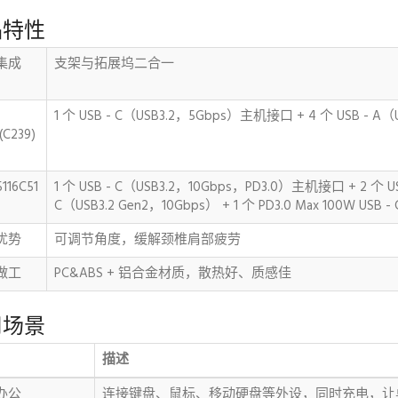
品特性
能集成
支架与拓展坞二合一
1 个 USB - C（USB3.2，5Gbps）主机接口 + 4 个 USB - 
6(C239)
116C51
1 个 USB - C（USB3.2，10Gbps，PD3.0）主机接口 + 2 个 USB
C（USB3.2 Gen2，10Gbps） + 1 个 PD3.0 Max 100W USB - 
优势
可调节角度，缓解颈椎肩部疲劳
做工
PC&ABS + 铝合金材质，散热好、质感佳
用场景
描述
家办公
连接键盘、鼠标、移动硬盘等外设，同时充电，让