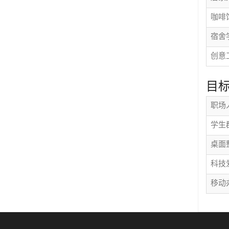
咖啡
宿舍
创意
目
职
学生
桌面
科技
移动