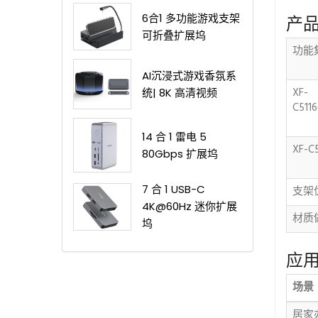
6合1 多功能游戏支架
产
可折叠扩展坞
功
AI沉浸式游戏香氛系
XF-
统| 8K 高清视频
C511
14 合 1 雷电 5
XF-C5
80Gbps 扩展坞
7 合 1 USB-C
支架
4K@60Hz 迷你扩展
材质
坞
应
场景
居