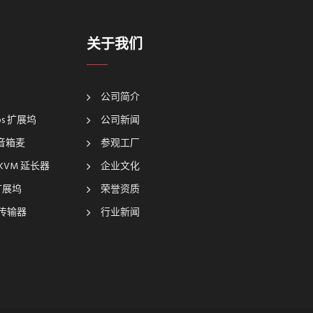
关于我们
公司简介
bps 扩展坞
公司新闻
坞音箱麦
参观工厂
 KVM 延长器
企业文化
k 扩展坞
荣誉资质
展传输器
行业新闻