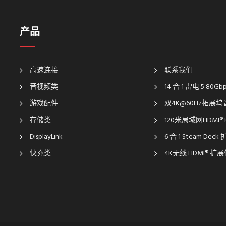
产品
高速连接
联系我们
音视频类
14 合 1 雷电 5 80G
游戏配件
双4K@60Hz拓展
存储类
120米局域网HDMI®
DisplayLink
6 合 1 Steam Dec
快充类
4K无线 HDMI® 扩