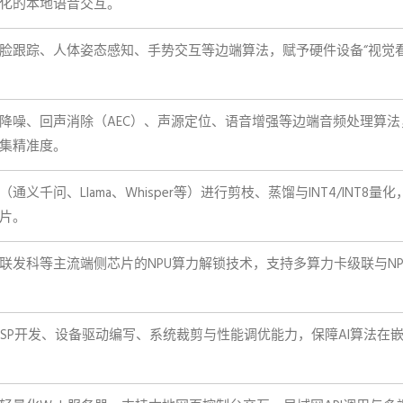
化的本地语音交互。
脸跟踪、人体姿态感知、手势交互等边端算法，赋予硬件设备“视觉看
降噪、回声消除（AEC）、声源定位、语音增强等边端音频处理算法
集精准度。
义千问、Llama、Whisper等）进行剪枝、蒸馏与INT4/INT8量
片。
联发科等主流端侧芯片的NPU算力解锁技术，支持多算力卡级联与NP
x BSP开发、设备驱动编写、系统裁剪与性能调优能力，保障AI算法在