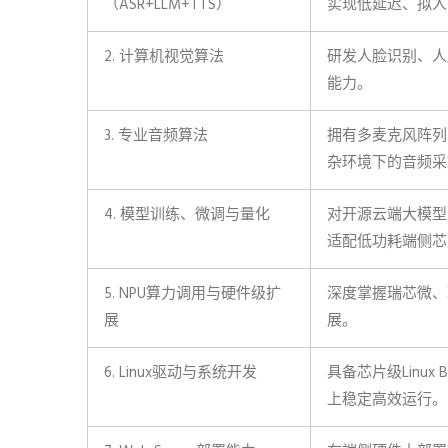
（ASR+LLM+TTS）
实现低延迟、拟人
2. 计算机视觉算法
研发人脸识别、人
能力。
3. 专业音频算法
拥有多麦克风阵列
杂环境下的音频采
4. 模型训练、微调与量化
对开源云端大模型（通
适配低功耗端侧芯
5. NPU算力调用与硬件级扩
深度掌握瑞芯微、
展
展。
6. Linux驱动与系统开发
具备芯片级Linu
上稳定高效运行。