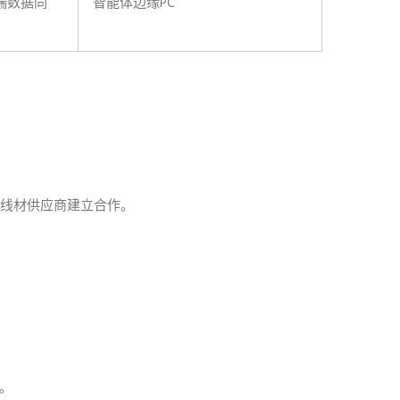
端数据同
智能体边缘PC
及线材供应商建立合作。
案。