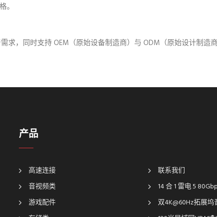
格。
产需求，同时支持 OEM（原始设备制造商）与 ODM（原始设计制造
产品
高速连接
联系我们
音视频类
14 合 1 雷电 5 80G
游戏配件
双4K@60Hz拓展