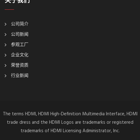
关于我们
公司简介
公司新闻
参观工厂
企业文化
荣誉资质
行业新闻
The terms HDMI, HDMI High-Definition Multimedia Interface, HDMI
trade dress and the HDMI Logos are trademarks or registered
trademarks of HDMI Licensing Administrator, Inc.