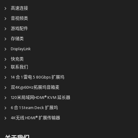
高速连接
音视频类
游戏配件
存储类
DisplayLink
快充类
联系我们
14 合 1 雷电 5 80Gbps 扩展坞
双4K@60Hz拓展坞音箱麦
120米局域网HDMI® KVM 延长器
6 合 1 Steam Deck 扩展坞
4K无线 HDMI® 扩展传输器